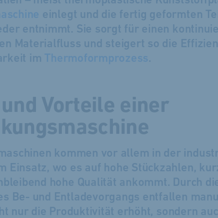
lien – meist thermo­plastische Kunst­stoff­pl
maschine
ein­legt und die fertig ge­formten Te
der ent­nimmt. Sie sorgt für einen kontinuie
en Material­fluss und steigert so die Effizie
arkeit im
Thermo­form­prozess
.
 und Vor­teile einer
kungs­­maschine
maschinen kommen vor allem in der industr
 Einsatz, wo es auf hohe Stück­zahlen, kurz
h­bleibend hohe Qualität an­kommt. Durch di
s Be- und Ent­lade­vor­gangs ent­fallen man
cht nur die Produktivität erhöht, sondern au