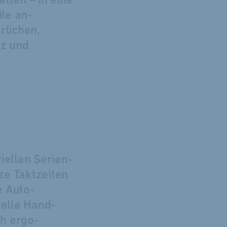
atten – in eine
ile an­
rlichen,
nz und
iellen Serien­
e Takt­zeiten
e Auto­
uelle Hand­
ch ergo­