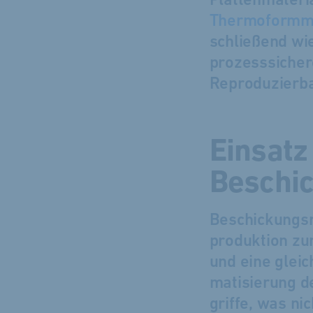
Platten­materia
Thermo­form­
schließend wie
prozess­sicher
Reproduzier­b
Ein­satz
Beschic
Beschickungs­
produktion zum
und eine gleic
matisierung de
griffe, was ni