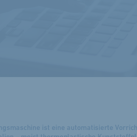
gs­maschine ist eine auto­matisierte Vor­rich