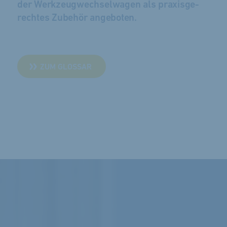
der Werk­zeug­wechsel­wagen als praxis­ge­
rechtes Zu­behör an­ge­boten.
ZUM GLOSSAR