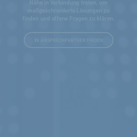
Nähe in Verbindung treten, um
maßge­schneiderte Lösungen zu
finden und offene Fragen zu klären.
ANSPRECHPARTNER FINDEN