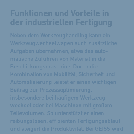
Funktionen und Vorteile in
der industriellen Fertigung
Neben dem Werk­zeug­handling kann ein
Werk­zeug­wechsel­wagen auch zu­sätzliche
Aufgaben über­nehmen, etwa das auto­
matische Zu­führen von Material in die
Beschickungs­maschine. Durch die
Kombination von Mobilität, Sicher­heit und
Auto­matisierung leistet er einen wichtigen
Beitrag zur Prozess­optimierung,
insbesondere bei häufigem Werk­zeug­
wechsel oder bei Maschinen mit großem
Teile­volumen. So unter­stützt er einen
reibungs­losen, effizienten Fertigungs­ab­lauf
und steigert die Produktivität. Bei GEISS wird