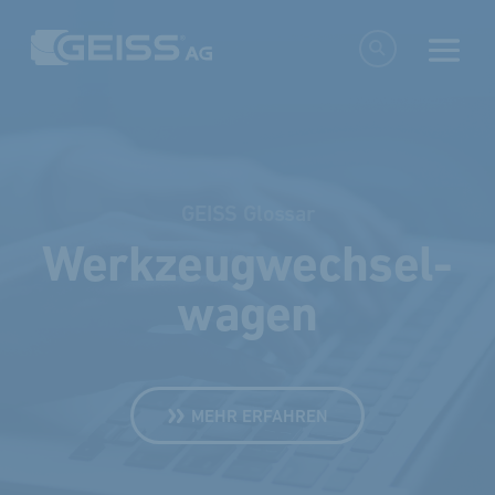
GEISS Glossar
Werk­zeug­wechsel­
wagen
MEHR ERFAHREN